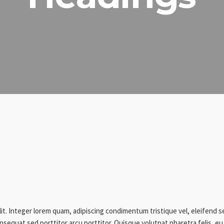
lit. Integer lorem quam, adipiscing condimentum tristique vel, eleifend 
sequat sed porttitor arcu porttitor. Quisque volutpat pharetra felis, eu 