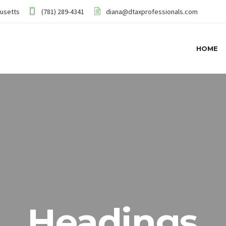
husetts
(781) 289-4341
diana@dtaxprofessionals.com
HOME
Headings