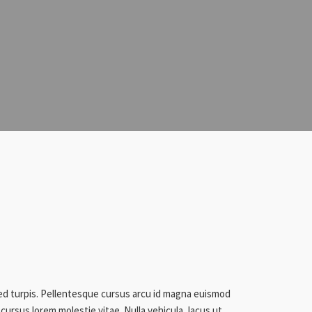
sed turpis. Pellentesque cursus arcu id magna euismod
cursus lorem molestie vitae. Nulla vehicula, lacus ut